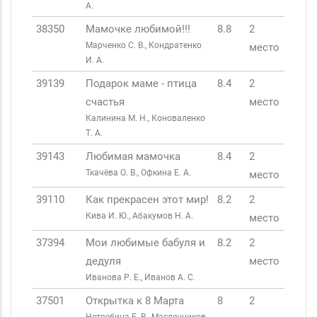
А.
38350
Мамочке любимой!!!
8.8
2
Марченко С. В., Кондратенко
место
И. А.
39139
Подарок маме - птица
8.4
2
счастья
место
Калинина М. Н., Коноваленко
Т. А.
39143
Любимая мамочка
8.4
2
Ткачёва О. В., Офкина Е. А.
место
39110
Как прекрасен этот мир!
8.2
2
Кива И. Ю., Абакумов Н. А.
место
37394
Мои любимые бабуля и
8.2
2
дедуля
место
Иванова Р. Е., Иванов А. С.
37501
Открытка к 8 Марта
8
2