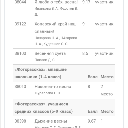
38044
Я люблю тебя, весна!
9.17
участник
Иванкова В. А., Федотов В.
Д.
39122
Хоперский край наш
9
участник
славный!
Назарова Н. А., НАзарова
Н. А., Кудряшов С. С.
38100
Весенняя суета
8.5
участник
Павлов Д. С.
«Фоторассказ». младшие
школьники (1-4 класс)
Балл
Место
38010
Наконец-то весна
8
2
Журавлева Е. О.
место
«Фоторассказ». учащиеся
средних классов (5-9 класс)
Балл
Место
38398
Дыхание весны
9.67
1
Мирзоян Т. Г., Хриченко Л. З.