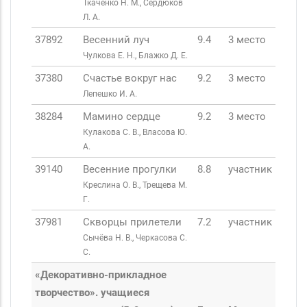
Ткаченко Н. М., Сердюков
Л. А.
37892
Весенний луч
9.4
3 место
Чулкова Е. Н., Блажко Д. Е.
37380
Счастье вокруг нас
9.2
3 место
Лепешко И. А.
38284
Мамино сердце
9.2
3 место
Кулакова С. В., Власова Ю.
А.
39140
Весенние прогулки
8.8
участник
Креслина О. В., Трещева М.
Г.
37981
Скворцы прилетели
7.2
участник
Сычёва Н. В., Черкасова С.
С.
«Декоративно-прикладное
творчество». учащиеся