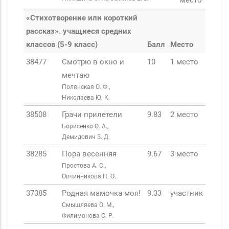
место
«Стихотворение или короткий
рассказ». учащиеся средних
классов (5-9 класс)
Балл
Место
38477
Смотрю в окно и
10
1 место
мечтаю
Полянская О. Ф.,
Николаева Ю. К.
38508
Грачи прилетели
9.83
2 место
Борисенко О. А.,
Демидович З. Д.
38285
Пора весенняя
9.67
3 место
Простова А. С.,
Овчинникова П. О.
37385
Родная мамочка моя!
9.33
участник
Смышляева О. М.,
Филимонова С. Р.