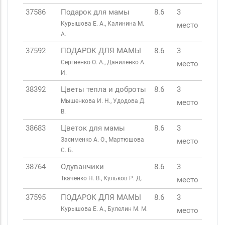
37586
Подарок для мамы
8.6
3
Курышова Е. А., Калинина М.
место
А.
37592
ПОДАРОК ДЛЯ МАМЫ
8.6
3
Сергиенко О. А., Даниленко А.
место
И.
38392
Цветы тепла и доброты
8.6
3
Мышенкова И. Н., Удодова Д.
место
В.
38683
Цветок для мамы
8.6
3
Засименко А. О., Мартюшова
место
С. Б.
38764
Одуванчики
8.6
3
Ткаченко Н. В., Кульков Р. Д.
место
37595
ПОДАРОК ДЛЯ МАМЫ
8.6
3
Курышова Е. А., Булелин М. М.
место