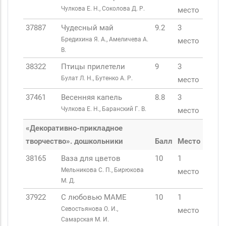
Чулкова Е. Н., Соколова Д. Р.
место
37887
Чудесный май
9.2
3
Бредихина Я. А., Амеличева А.
место
В.
38322
Птицы прилетели
9
3
Булат Л. Н., Бутенко А. Р.
место
37461
Весенняя капель
8.8
3
Чулкова Е. Н., Баранский Г. В.
место
«Декоративно-прикладное
творчество». дошкольники
Балл
Место
38165
Ваза для цветов
10
1
Мельникова С. П., Бирюкова
место
М. Д.
37922
С любовью МАМЕ
10
1
Севостьянова О. И.,
место
Самарская М. И.