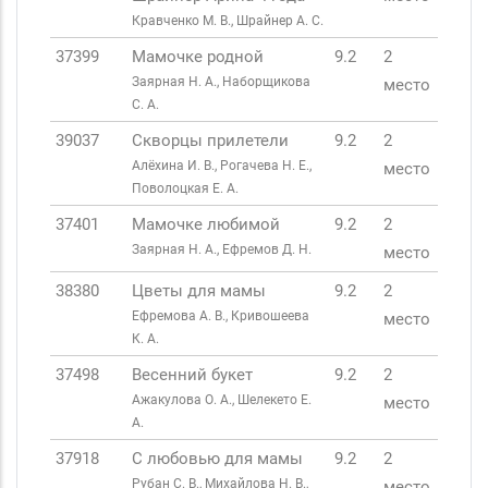
Кравченко М. В., Шрайнер А. С.
37399
Мамочке родной
9.2
2
Заярная Н. А., Наборщикова
место
С. А.
39037
Скворцы прилетели
9.2
2
Алёхина И. В., Рогачева Н. Е.,
место
Поволоцкая Е. А.
37401
Мамочке любимой
9.2
2
Заярная Н. А., Ефремов Д. Н.
место
38380
Цветы для мамы
9.2
2
Ефремова А. В., Кривошеева
место
К. А.
37498
Весенний букет
9.2
2
Ажакулова О. А., Шелекето Е.
место
А.
37918
С любовью для мамы
9.2
2
Рубан С. В., Михайлова Н. В.,
место