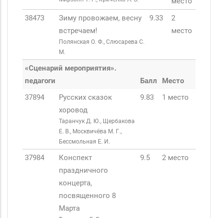
место
38473
Зиму провожаем, весну
9.33
2
встречаем!
место
Полянская О. Ф., Слюсарева С.
М.
«Сценарий мероприятия».
педагоги
Балл
Место
37894
Русских сказок
9.83
1 место
хоровод
Таранчук Д. Ю., Щербакова
Е. В., Москвичёва М. Г.,
Бессмольная Е. И.
37984
Конспект
9.5
2 место
праздничного
концерта,
посвященного 8
Марта