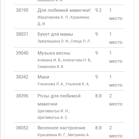
Макашов Ф. А.
38195
Для любимой мамочки!
9.2
1
Ибрагимова К. П., Куриленко
место
Д. И.
38031
Букет для мамы
9
1
Завалишина О. И., Спица Л. Л.
место
39040
Музыка весны
9
1
Алёхина И. В., Алипатова Н. В.,
место
Смирнова В. В.
38342
Маки
9
1
Ульянова Л. А., Ульянов К. А.
место
38396
Розы для любимой
8.8
2
мамочки
место
Щеглеватых И. Н.,
Щеглеватых А. С.
38052
Весеннее настроение
8.8
2
Красавина Ю. Г., Митренко А.
место