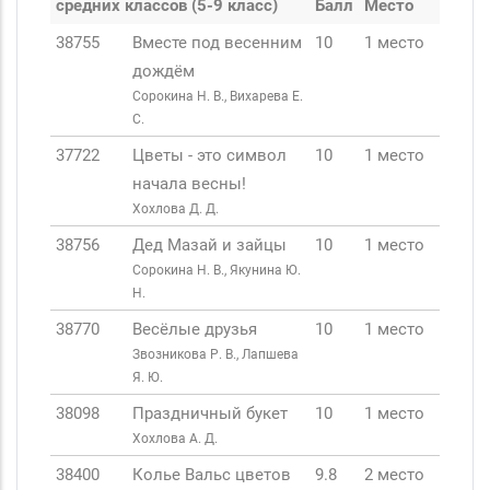
средних классов (5-9 класс)
Балл
Место
38755
Вместе под весенним
10
1 место
дождём
Сорокина Н. В., Вихарева Е.
С.
37722
Цветы - это символ
10
1 место
начала весны!
Хохлова Д. Д.
38756
Дед Мазай и зайцы
10
1 место
Сорокина Н. В., Якунина Ю.
Н.
38770
Весёлые друзья
10
1 место
Звозникова Р. В., Лапшева
Я. Ю.
38098
Праздничный букет
10
1 место
Хохлова А. Д.
38400
Колье Вальс цветов
9.8
2 место