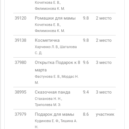
Кочеткова Е. В.,
Филимонова К. М.
39120
Ромашки для мамы
9.8
2 место
Кочеткова Е. В.,
Филимонова К. М.
39138
Косметичка
9.8
2 место
Харченко Л. В., Шаталова
С. Д.
37980
Открытка Подарок к 8
9.6
3 место
марта
Фастунова Е. В., Мордас Н.
М.
38995
Сказочная панда
9.4
3 место
Стаханова Н. Н.,
Триполева М. Э.
37979
Подарок для мамы
8.6
участник
Кудинова Е. Ф., Тишина А.
Н.