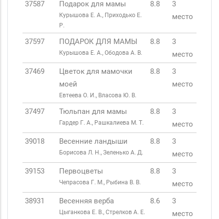
37587
Подарок для мамы
8.8
3
Курышова Е. А., Приходько Е.
место
Р.
37597
ПОДАРОК ДЛЯ МАМЫ
8.8
3
Курышова Е. А., Ободова А. В.
место
37469
Цветок для мамочки
8.8
3
моей
место
Евтеева О. И., Власова Ю. В.
37497
Тюльпан для мамы
8.8
3
Гардер Г. А., Рашкалиева М. Т.
место
39018
Весенние ландыши
8.8
3
Борисова Л. Н., Зеленько А. Д.
место
39153
Первоцветы
8.8
3
Чепрасова Г. М., Рыбина В. В.
место
38931
Весенняя верба
8.6
3
Цыганкова Е. В., Стрелков А. Е.
место