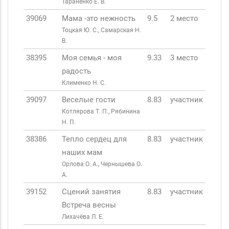
Тараненко Е. В.
39069
Мама -это нежность
9.5
2 место
Тоцкая Ю. С., Самарская Н.
В.
38395
Моя семья - моя
9.33
3 место
радость
Клименко Н. С.
39097
Веселые гости
8.83
участник
Котлярова Т. П., Рябинина
Н. П.
38386
Тепло сердец для
8.83
участник
наших мам
Орлова О. А., Чернышева О.
А.
39152
Сцений занятия
8.83
участник
Встреча весны
Лихачёва Л. Е.