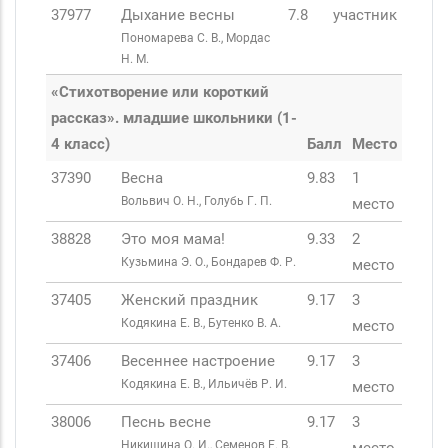
37977
Дыхание весны
7.8
участник
Пономарева С. В., Мордас
Н. М.
«Стихотворение или короткий
рассказ». младшие школьники (1-
4 класс)
Балл
Место
37390
Весна
9.83
1
Вольвич О. Н., Голубь Г. П.
место
38828
Это моя мама!
9.33
2
Кузьмина Э. О., Бондарев Ф. Р.
место
37405
Женский праздник
9.17
3
Кодякина Е. В., Бутенко В. А.
место
37406
Весеннее настроение
9.17
3
Кодякина Е. В., Ильичёв Р. И.
место
38006
Песнь весне
9.17
3
Никишина О. И., Семенов Е. В.