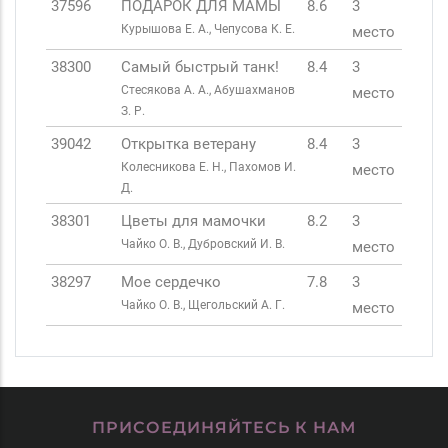
37596
ПОДАРОК ДЛЯ МАМЫ
8.6
3
Курышова Е. А., Чепусова К. Е.
место
38300
Самый быстрый танк!
8.4
3
Стесякова А. А., Абушахманов
место
З. Р.
39042
Открытка ветерану
8.4
3
Колесникова Е. Н., Пахомов И.
место
Д.
38301
Цветы для мамочки
8.2
3
Чайко О. В., Дубровский И. В.
место
38297
Мое сердечко
7.8
3
Чайко О. В., Щегольский А. Г.
место
ПРИСОЕДИНЯЙТЕСЬ К НАМ