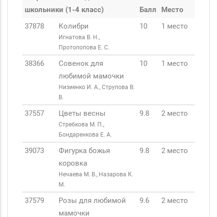
школьники (1-4 класс)
Балл
Место
37878
Колибри
10
1 место
Игнатова В. Н.,
Протопопова Е. С.
38366
Совенок для
10
1 место
любимой мамочки
Низиенко И. А., Струпова В.
В.
37557
Цветы весны
9.8
2 место
Стребкова М. П.,
Бондаренкова Е. А.
39073
Фигурка божья
9.8
2 место
коровка
Нечаева М. В., Назарова К.
М.
37579
Розы для любимой
9.6
2 место
мамочки