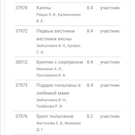
37978
Каллы
8.4
участник
Рекша Л. И., Калиниченко
В. А.
37972
Первые вестники
8.4
участник
вестники весны
Зайнуллина И. Н., Бровко
С. А.
38512
Букетик с сюрпризом
8.4
участник
Иваненко А. Н.,
Проскурина И. А.
37973
Подарю тюльпаны я
8.4
участник
любимой маме
Зайнуллина И. Н.,
Гусейнова Р. И.
37976
Букет тюльпанов
8.2
участник
Фастунова Е. В., Филюрин
Д. Г.