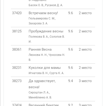
Басюк О. В., Русаков Д. А.
37420
Встречаем весну!
9.6
2 место
Гюльамирова С. М.,
Захарова З. А.
38125
Пробуждение весны
9.6
2 место
Полякова В. А., Солопов В.
И.
38361
Ранняя Весна
9.6
2 место
Леонова Н. Н., Чуносова Н.
В.
38231
Куколки для мамы
9.6
2 место
Игнатова В. Н., Сурта К. А.
38273
Да здравствует,
9.4
3 место
весна!
Сироштан Л. А.,
Миняйленко А. В.
37424
Весенний букетик
9.2
3 место