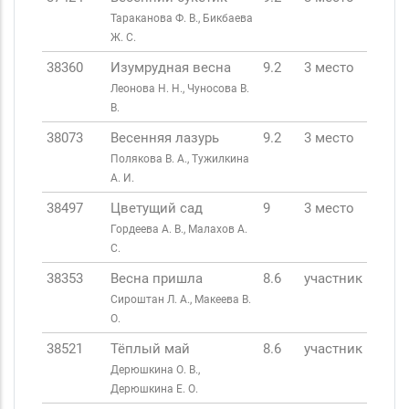
Тараканова Ф. В., Бикбаева
Ж. С.
38360
Изумрудная весна
9.2
3 место
Леонова Н. Н., Чуносова В.
В.
38073
Весенняя лазурь
9.2
3 место
Полякова В. А., Тужилкина
А. И.
38497
Цветущий сад
9
3 место
Гордеева А. В., Малахов А.
С.
38353
Весна пришла
8.6
участник
Сироштан Л. А., Макеева В.
О.
38521
Тёплый май
8.6
участник
Дерюшкина О. В.,
Дерюшкина Е. О.