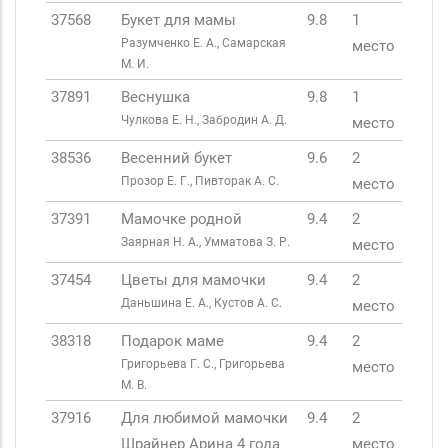
37568
Букет для мамы
9.8
1
Разумченко Е. А., Самарская
место
М. И.
37891
Веснушка
9.8
1
Чулкова Е. Н., Забродин А. Д.
место
38536
Весенний букет
9.6
2
Прозор Е. Г., Пивторак А. С.
место
37391
Мамочке родной
9.4
2
Заярная Н. А., Умматова З. Р.
место
37454
Цветы для мамочки
9.4
2
Даньшина Е. А., Кустов А. С.
место
38318
Подарок маме
9.4
2
Григорьева Г. С., Григорьева
место
М. В.
37916
Для любимой мамочки
9.4
2
Шрайнер Арина 4 года
место