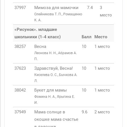
37997
Мимоза для мамочки
7.4
3
Олейникова Т. П., Ромащенко
место
К. А.
«Рисунок». младшие
школьники (1-4 класс)
Балл
Место
38257
Весна
10
1 место
Леонова Н. Н., Абрамов А.
П.
37623
Здравствуй, Весна!
10
1 место
Киселева О. С., Бычкова А.
Л.
38042
Букет для мамы
10
1 место
Фомина Н. А., Ярыгина Е.
И.
37949
Мама солнце в
9.6
2 место
окошке мама счастье
в ладошке