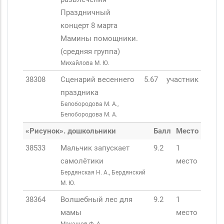
Праздничный
концерт 8 марта
Мамины помощники.
(средняя группа)
Михайлова М. Ю.
38308
Сценарий весеннего
5.67
участник
праздника
Белобородова М. А.,
Белобородова М. А.
«Рисунок». дошкольники
Балл
Место
38533
Мальчик запускает
9.2
1
самолётики
место
Бердянская Н. А., Бердянский
М. Ю.
38364
Волшебный лес для
9.2
1
мамы
место