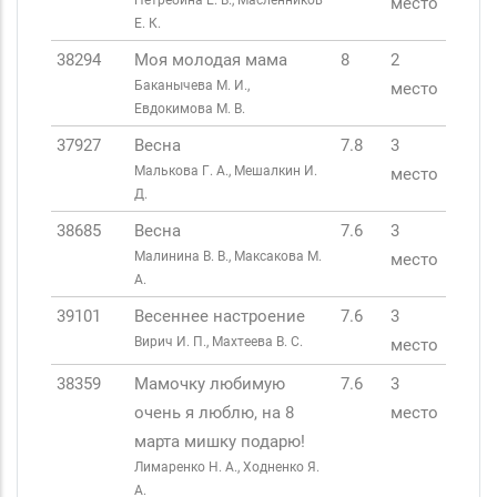
Нетребина Е. В., Масленников
место
Е. К.
38294
Моя молодая мама
8
2
Баканычева М. И.,
место
Евдокимова М. В.
37927
Весна
7.8
3
Малькова Г. А., Мешалкин И.
место
Д.
38685
Весна
7.6
3
Малинина В. В., Максакова М.
место
А.
39101
Весеннее настроение
7.6
3
Вирич И. П., Махтеева В. С.
место
38359
Мамочку любимую
7.6
3
очень я люблю, на 8
место
марта мишку подарю!
Лимаренко Н. А., Ходненко Я.
А.