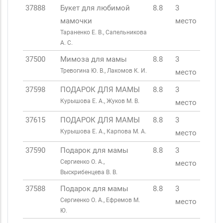
37888
Букет для любимой
8.8
3
мамочки
место
Тараненко Е. В., Сапельникова
А. С.
37500
Мимоза для мамы
8.8
3
Тревогина Ю. В., Лакомов К. И.
место
37598
ПОДАРОК ДЛЯ МАМЫ
8.8
3
Курышова Е. А., Жуков М. В.
место
37615
ПОДАРОК ДЛЯ МАМЫ
8.8
3
Курышова Е. А., Карпова М. А.
место
37590
Подарок для мамы
8.8
3
Сергиенко О. А.,
место
Выскрибенцева В. В.
37588
Подарок для мамы
8.8
3
Сергиенко О. А., Ефремов М.
место
Ю.