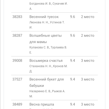
Богданова И. В., Сукачев И.
А.
38283
Весенний туесок
9.6
2 место
Леонова Н. Н., Устинов Т.
И.
38287
Волшебные цветы
9.6
2 место
для мамы
Кулакова С. В., Турлаева В.
Е.
39008
Восьмерка счастья
9.4
3 место
Стаханова Н. Н., Кронов М.
Д.
37527
Весенний букет для
9.4
3 место
бабушки
Назаренко Е. В., Рыжов А.
М.
38489
Весна пришла
9.4
3 место