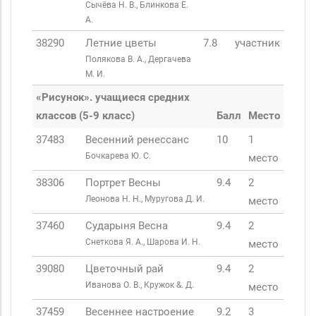
Сычёва Н. В., Блинкова Е.
А.
38290
Летние цветы
7.8
участник
Полякова В. А., Дергачева
М. И.
«Рисунок». учащиеся средних
классов (5-9 класс)
Балл
Место
37483
Весенний ренессанс
10
1
Бочкарева Ю. С.
место
38306
Портрет Весны
9.4
2
Леонова Н. Н., Муругова Д. И.
место
37460
Сударыня Весна
9.4
2
Снеткова Я. А., Шарова И. Н.
место
39080
Цветочный рай
9.4
2
Иванова О. В., Кружок &. Д.
место
37459
Весеннее настроение
9.2
3