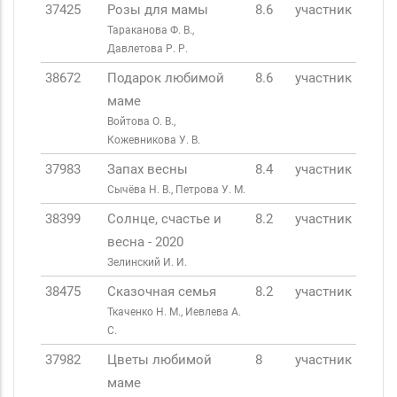
37425
Розы для мамы
8.6
участник
Тараканова Ф. В.,
Давлетова Р. Р.
38672
Подарок любимой
8.6
участник
маме
Войтова О. В.,
Кожевникова У. В.
37983
Запах весны
8.4
участник
Сычёва Н. В., Петрова У. М.
38399
Солнце, счастье и
8.2
участник
весна - 2020
Зелинский И. И.
38475
Сказочная семья
8.2
участник
Ткаченко Н. М., Иевлева А.
С.
37982
Цветы любимой
8
участник
маме