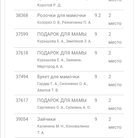
Коротов Р. Д.
38368
Розочки для мамочки
9.2
2
Козориз О. В., Резниченко П. А.
место
37599
ПОДАРОК ДЛЯ МАМЫ
9
2
Курышова Е. А., Земляков З. А.
место
37618
ПОДАРОК ДЛЯ МАМЫ
9
2
Курышова Е. А., Заикина-
место
Миргород А. А.
37494
Букет для мамочки
9
2
Гардер Г. А., Сизоненко О. А.,
место
Авилов Т. В.
37617
ПОДАРОК ДЛЯ МАМЫ
9
2
Сергиенко О. А., Селезень А. О.
место
39054
Зайчики
9
2
Калинина М. Н., Коноваленко
место
Т. А.