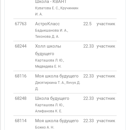
Школа - КВАНТ
Куватова Е. С., Кручинкин
И. А.
67763
АстроКласс
22.5
участник
Бадыкшанова И. А.,
Тихонова Д. А.
68244
Холл школы
22.33
участник
будущего
Карташова Л. Ю.,
Медведева Е. Н.
68116
Моя школа будущего
22.33
участник
Десятиркина Т. А., Янчук Д.
Д.
68248
Школа будущего
22.33
участник
Карташова Л. Ю.,
Алифанова К. Е.
68114
Моя школа будущего
22.33
участник
Божко А. Н.