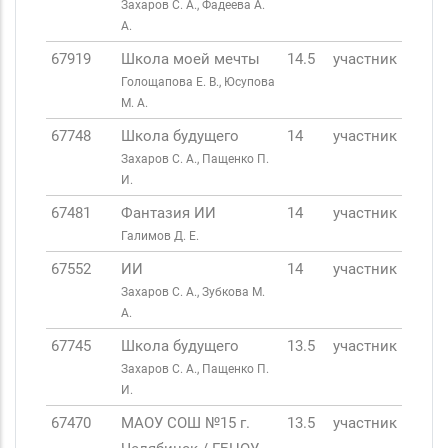
Захаров С. А., Фадеева А.
А.
67919
Школа моей мечты
14.5
участник
Голощапова Е. В., Юсупова
М. А.
67748
Школа будущего
14
участник
Захаров С. А., Пащенко П.
И.
67481
Фантазия ИИ
14
участник
Галимов Д. Е.
67552
ИИ
14
участник
Захаров С. А., Зубкова М.
А.
67745
Школа будущего
13.5
участник
Захаров С. А., Пащенко П.
И.
67470
МАОУ СОШ №15 г.
13.5
участник