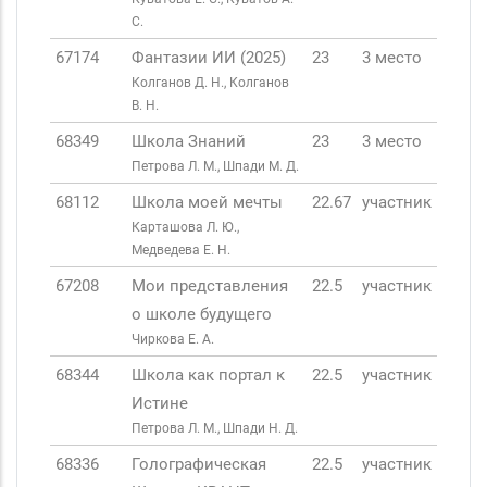
С.
67174
Фантазии ИИ (2025)
23
3 место
Колганов Д. Н., Колганов
В. Н.
68349
Школа Знаний
23
3 место
Петрова Л. М., Шпади М. Д.
68112
Школа моей мечты
22.67
участник
Карташова Л. Ю.,
Медведева Е. Н.
67208
Мои представления
22.5
участник
о школе будущего
Чиркова Е. А.
68344
Школа как портал к
22.5
участник
Истине
Петрова Л. М., Шпади Н. Д.
68336
Голографическая
22.5
участник