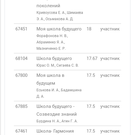
поколений
Кривоусова Е. А., Шимаева
Э. А., Осьмакова А. Д.
67451
Моя школа будущего
18
участник
Форафонова Н. В.,
Абраменко Я. А.,
Мазниченко Е. Р.
68104
Школа будущего
17.67
участник
Юрас О. М., Сигаева С. В.
67800
Моя школа в
17.5
участник
будущем
Еськова И. А., Бадамшина
Д. А.
67885
Школа будущего -
17.5
участник
Созвездие знаний
Бурдина Н. А., Агин Г. А.
67461
Школа- Гармония
17.5
участник