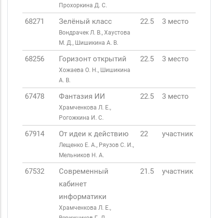
Прохоркина Д. С.
68271
Зелёный класс
22.5
3 место
Вондрачек Л. В., Хаустова
М. Д., Шишикина А. В.
68256
Горизонт открытий
22.5
3 место
Хожаева О. Н., Шишикина
А. В.
67478
Фантазия ИИ
22.5
3 место
Храмченкова Л. Е.,
Рогожкина И. С.
67914
От идеи к действию
22
участник
Лещенко Е. А., Ряузов С. И.,
Мельников Н. А.
67532
Современный
21.5
участник
кабинет
информатики
Храмченкова Л. Е.,