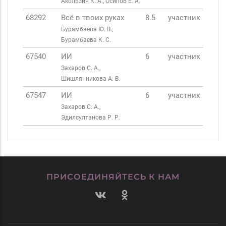
Акользин К. А., Осипов Е. А.
68292
Всё в твоих руках
8.5
участник
Бурамбаева Ю. В.,
Бурамбаева К. С.
67540
ИИ
6
участник
Захаров С. А.,
Шишлянникова А. В.
67547
ИИ
6
участник
Захаров С. А.,
Эдилсултанова Р. Р.
ПРИСОЕДИНЯЙТЕСЬ К НАМ