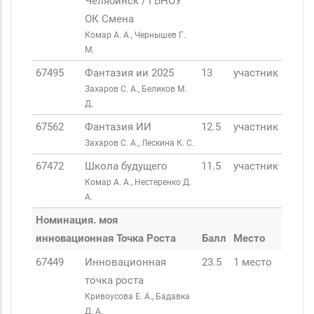
Челябинск / ГБНОУ
ОК Смена
Комар А. А., Чернышев Г.
М.
67495
Фантазия ии 2025
13
участник
Захаров С. А., Беликов М.
Д.
67562
Фантазия ИИ
12.5
участник
Захаров С. А., Лескина К. С.
67472
Школа будущего
11.5
участник
Комар А. А., Нестеренко Д.
А.
Номинация. моя
инновационная Точка Роста
Балл
Место
67449
Инновационная
23.5
1 место
точка роста
Кривоусова Е. А., Бадавка
Д. А.