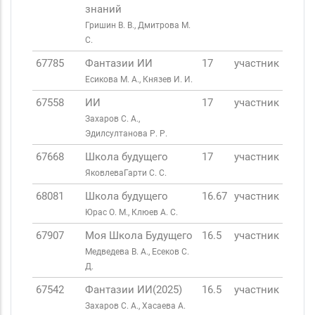
знаний
Гришин В. В., Дмитрова М.
С.
67785
Фантазии ИИ
17
участник
Есикова М. А., Князев И. И.
67558
ИИ
17
участник
Захаров С. А.,
Эдилсултанова Р. Р.
67668
Школа будущего
17
участник
ЯковлеваГарти С. С.
68081
Школа будущего
16.67
участник
Юрас О. М., Клюев А. С.
67907
Моя Школа Будущего
16.5
участник
Медведева В. А., Есеков С.
Д.
67542
Фантазии ИИ(2025)
16.5
участник
Захаров С. А., Хасаева А.