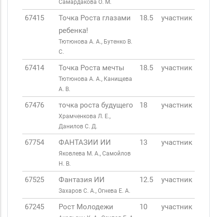
Самардакова О. М.
67415
Точка Роста глазами
18.5
участник
ребенка!
Тютюнова А. А., Бутенко В.
С.
67414
Точка Роста мечты
18.5
участник
Тютюнова А. А., Канищева
А. В.
67476
точка роста будущего
18
участник
Храмченкова Л. Е.,
Данилов С. Д.
67754
ФАНТАЗИИ ИИ
13
участник
Яковлева М. А., Самойлов
Н. В.
67525
Фантазия ИИ
12.5
участник
Захаров С. А., Огнева Е. А.
67245
Рост Молодежи
10
участник