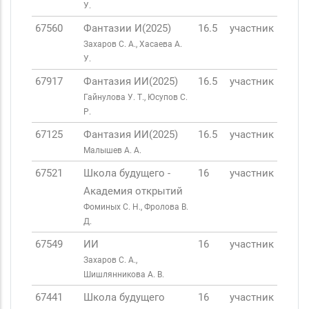
У.
67560
Фантазии И(2025)
16.5
участник
Захаров С. А., Хасаева А.
У.
67917
Фантазия ИИ(2025)
16.5
участник
Гайнулова У. Т., Юсупов С.
Р.
67125
Фантазия ИИ(2025)
16.5
участник
Малышев А. А.
67521
Школа будущего -
16
участник
Академия открытий
Фоминых С. Н., Фролова В.
Д.
67549
ИИ
16
участник
Захаров С. А.,
Шишлянникова А. В.
67441
Школа будущего
16
участник