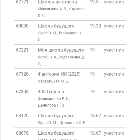
67771
Школьная страна
19.5
участник
Максимова А. В., Жидкова
К. С.
68090
Школа будущего
19.33
участник
Юрас О. М., Тараканов Н.
И.
67221
Моя школа будущего
19
участник
Козуб О. А., Кудрявкина Д.
Д.
67126
Фантазия ИИ(2025)
19
участник
Карабицкая М. Б.
67803
4000 год н.э
19
участник
Филимонова Е. С.,
Данилова П. В.
68120
Школа будущего
18.67
участник
Юрас О. М., Шушпанов С. Р.
68076
Школа будущего
18.67
участник