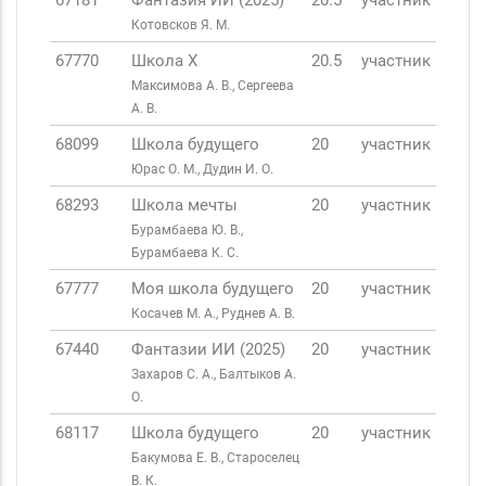
67181
Фантазия ИИ (2025)
20.5
участник
Котовсков Я. М.
67770
Школа X
20.5
участник
Максимова А. В., Сергеева
А. В.
68099
Школа будущего
20
участник
Юрас О. М., Дудин И. О.
68293
Школа мечты
20
участник
Бурамбаева Ю. В.,
Бурамбаева К. С.
67777
Моя школа будущего
20
участник
Косачев М. А., Руднев А. В.
67440
Фантазии ИИ (2025)
20
участник
Захаров С. А., Балтыков А.
О.
68117
Школа будущего
20
участник
Бакумова Е. В., Староселец
В. К.