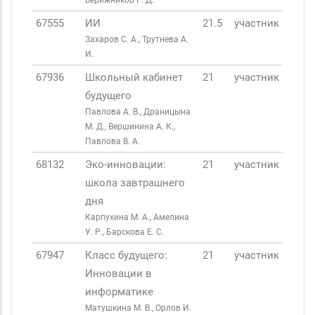
Верижников Г. Д.
67555
ИИ
21.5
участник
Захаров С. А., Трутнева А.
И.
67936
Школьный кабинет
21
участник
будущего
Павлова А. В., Драницына
М. Д., Вершинина А. К.,
Павлова В. А.
68132
Эко-инновации:
21
участник
школа завтрашнего
дня
Карпухина М. А., Амелина
У. Р., Барскова Е. С.
67947
Класс будущего:
21
участник
Инновации в
информатике
Матушкина М. В., Орлов И.