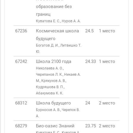
образование без
границ
Куватова Е. С., Нуров А. А.
67236
Космическая школа
24.5
1 место
будущего
Богатов Д. И., Литвишко Т.
Ю.
67242
Школа 2100 года
24.33
1 место
Николаева А. О.,
Черепанов Л. К., Никаев А.
М., Крякунов А. В.,
Кудряшова В. П.,
Абакумова К. К.
68312
Школа будущего
24
2 место
Бурносов А. В., Черепок В.
А.
68279
Био-оазис Знаний
23.75
2 место
Куватова Е. С., Куватов А.