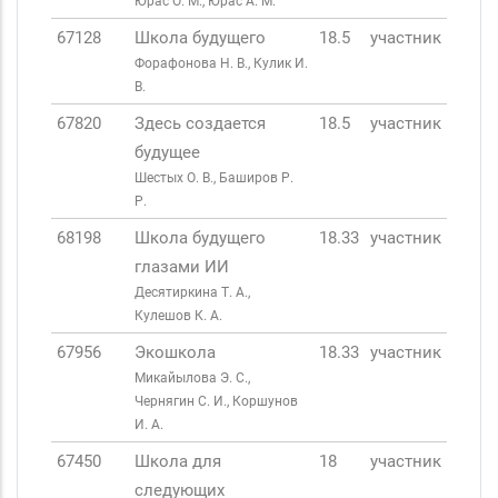
Юрас О. М., Юрас А. М.
67128
Школа будущего
18.5
участник
Форафонова Н. В., Кулик И.
В.
67820
Здесь создается
18.5
участник
будущее
Шестых О. В., Баширов Р.
Р.
68198
Школа будущего
18.33
участник
глазами ИИ
Десятиркина Т. А.,
Кулешов К. А.
67956
Экошкола
18.33
участник
Микайылова Э. С.,
Чернягин С. И., Коршунов
И. А.
67450
Школа для
18
участник
следующих