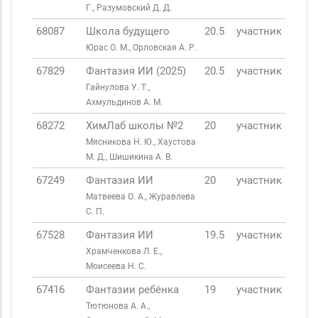
Г., Разумовский Д. Д.
68087
Школа будущего
20.5
участник
Юрас О. М., Орловская А. Р.
67829
Фантазия ИИ (2025)
20.5
участник
Гайнулова У. Т.,
Ахмульдинов А. М.
68272
ХимЛаб школы №2
20
участник
Мясникова Н. Ю., Хаустова
М. Д., Шишикина А. В.
67249
Фантазия ИИ
20
участник
Матвеева О. А., Журавлева
С. П.
67528
Фантазия ИИ
19.5
участник
Храмченкова Л. Е.,
Моисеева Н. С.
67416
Фантазии ребёнка
19
участник
Тютюнова А. А.,