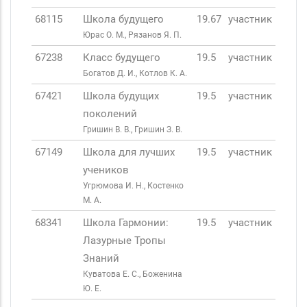
68115
Школа будущего
19.67
участник
Юрас О. М., Рязанов Я. П.
67238
Класс будущего
19.5
участник
Богатов Д. И., Котлов К. А.
67421
Школа будущих
19.5
участник
поколений
Гришин В. В., Гришин З. В.
67149
Школа для лучших
19.5
участник
учеников
Угрюмова И. Н., Костенко
М. А.
68341
Школа Гармонии:
19.5
участник
Лазурные Тропы
Знаний
Куватова Е. С., Боженина
Ю. Е.