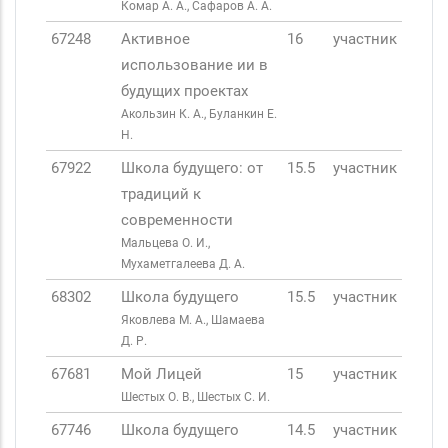
Комар А. А., Сафаров А. А.
67248
Активное
16
участник
использование ии в
будущих проектах
Акользин К. А., Буланкин Е.
Н.
67922
Школа будущего: от
15.5
участник
традиций к
современности
Мальцева О. И.,
Мухаметгалеева Д. А.
68302
Школа будущего
15.5
участник
Яковлева М. А., Шамаева
Д. Р.
67681
Мой Лицей
15
участник
Шестых О. В., Шестых С. И.
67746
Школа будущего
14.5
участник