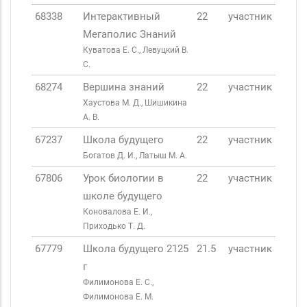
68338
Интерактивный
22
участник
Мегаполис Знаний
Куватова Е. С., Левуцкий В.
С.
68274
Вершина знаний
22
участник
Хаустова М. Д., Шишикина
А. В.
67237
Школа будущего
22
участник
Богатов Д. И., Латыш М. А.
67806
Урок биологии в
22
участник
школе будущего
Коновалова Е. И.,
Приходько Т. Д.
67779
Школа будущего 2125
21.5
участник
г
Филимонова Е. С.,
Филимонова Е. М.