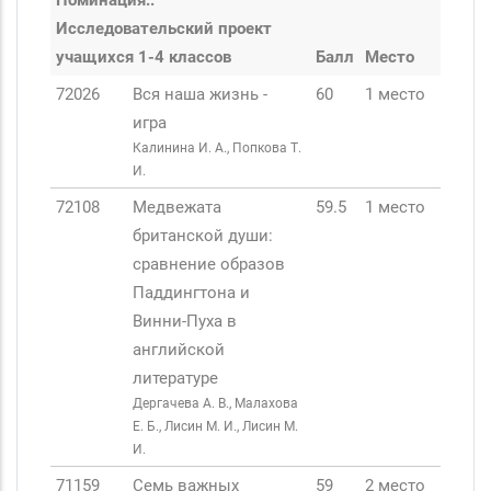
Номинация:.
Исследовательский проект
учащихся 1-4 классов
Балл
Место
72026
Вся наша жизнь -
60
1 место
игра
Калинина И. А., Попкова Т.
И.
72108
Медвежата
59.5
1 место
британской души:
сравнение образов
Паддингтона и
Винни-Пуха в
английской
литературе
Дергачева А. В., Малахова
Е. Б., Лисин М. И., Лисин М.
И.
71159
Семь важных
59
2 место