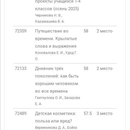
проекты учащихся 1-4
классов (осень 2025)
Черникова Н. В.,
Карамашева В. А.
72359
Путешествие во
58
2 место
времени. Крылатые
слова и выражения
Коновалова Е. И., Удод Г.
О.
72133
Дневник трёх
58
2 место
поколений: как быть
хорошим человеком
во все времена
Гаиткулова О. И., Захарова
Е. А.
72489
Детская косметика:
57.5
3 место
польза или вред?
Вережникова Д. А., Бойко