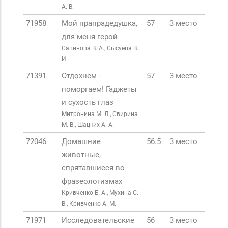
А. В.
71958
Мой прапрадедушка,
57
3 место
для меня герой
Савинова В. А., Сысуева В.
И.
71391
Отдохнем -
57
3 место
поморгаем! Гаджеты
и сухость глаз
Митронина М. Л., Свирина
М. В., Шацких А. А.
72046
Домашние
56.5
3 место
животные,
спрятавшиеся во
фразеологизмах
Кривченко Е. А., Мухина С.
В., Кривченко А. М.
71971
Исследовательские
56
3 место