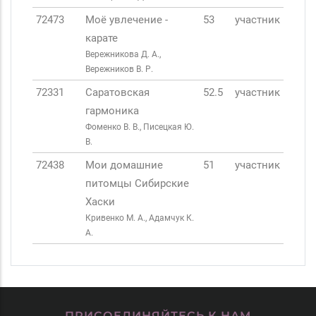
72473
Моё увлечение -
53
участник
карате
Вережникова Д. А.,
Вережников В. Р.
72331
Саратовская
52.5
участник
гармоника
Фоменко В. В., Писецкая Ю.
В.
72438
Мои домашние
51
участник
питомцы Сибирские
Хаски
Кривенко М. А., Адамчук К.
А.
ПРИСОЕДИНЯЙТЕСЬ К НАМ