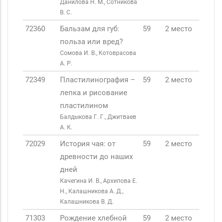
Данилова Н. М., Сотникова
В. С.
72360
Бальзам для губ:
59
2 место
польза или вред?
Сомова И. В., Котоврасова
А. Р.
72349
Пластилинография –
59
2 место
лепка и рисование
пластилином
Балдыкова Г. Г., Джитваев
А. К.
72029
История чая: от
59
2 место
древности до наших
дней
Качегина И. В., Архипова Е.
Н., Калашникова А. Д.,
Калашникова В. Д.
71303
Рождение хлебной
59
2 место