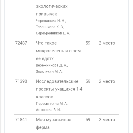
экологических
привычек
Черепанова Н. Н.,
Тебенькова К. В.,
Серебренников Е. А.
72487
Что такое
59
2 место
микрозелень и с чем
ее едят?
Вережникова Д. А.,
Золотухин М. А.
71390
Исследовательские
59
2 место
проекты учащихся 1-4
классов
Пересыпкина М. А.,
Антонова В. И.
71841
Моя муравьиная
59
2 место
ферма