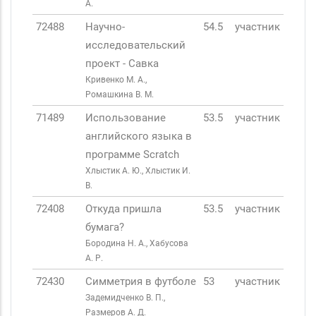
А.
72488
Научно-
54.5
участник
исследовательский
проект - Савка
Кривенко М. А.,
Ромашкина В. М.
71489
Использование
53.5
участник
английского языка в
программе Scratch
Хлыстик А. Ю., Хлыстик И.
В.
72408
Откуда пришла
53.5
участник
бумага?
Бородина Н. А., Хабусова
А. Р.
72430
Симметрия в футболе
53
участник
Задемидченко В. П.,
Размеров А. Д.