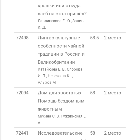
крошки или откуда
хлеб на стол пришёл?
Лавлинскова Е. Ю., Занина
К. Д.
72498
Лингвокультурные
58.5
2 место
особенности чайной
традиции в России и
Великобритании
Катайкина В. В., Спорова
И. П., Невежина К. .,
Алыхов М. .
72094
Дом для хвостатых -
58
2 место
Помощь бездомным
животным
Мухина С. В., Гужвинская Е.
А.
72441
Исследовательские
58
2 место