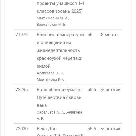
проекты учащихся 1-4
классов (осень 2025)
Максимович М. И.,
Волчанская М. Е.
71979
Влияние температуры
56
3 место
и освещения на
жизнедеятельность
красноухой черепахи
зимой
Алексеева Н. Л.,
Мартынова К. С.
72295
Волшебница-бумага:
55.5
участник
Путешествие сквозь
века
Савельева А. К., Белякова
А. Е.
72030
Река Дон
55.5
участник
Кривенко Т. В., Семенова К.