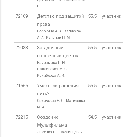
Е.
72109
Детство под защитой
55.5
участник
права
Сорокина А. А., Каплеева
А. А., Кудинов П. М.
72033
Загадочный
55.5
участник
солнечный цветок
Байрамова Г. Н.,
Павловская М. С.,
Калиберда А. И.
71565
Умеют ли растения
55.5
участник
пить?
Орловская Е. Д., Матвеенко
М. А.
72215
Создание
54.5
участник
Мультфильма
Лысенко Е. ., Пчелинцев С.