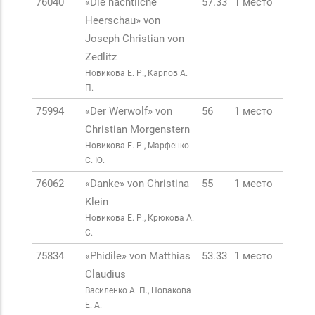
76040
«Die nächtliche
57.33
1 место
Heerschau» von
Joseph Christian von
Zedlitz
Новикова Е. Р., Карпов А.
П.
75994
«Der Werwolf» von
56
1 место
Christian Morgenstern
Новикова Е. Р., Марфенко
С. Ю.
76062
«Danke» von Christina
55
1 место
Klein
Новикова Е. Р., Крюкова А.
С.
75834
«Phidile» von Matthias
53.33
1 место
Claudius
Василенко А. П., Новакова
Е. А.