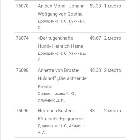
76078
An den Mond - Johann
53.33
1 место
Wolfgang von Goethe
Дорошенко Н. С., Букина С.
О.
76074
«Der tugendhafte
49.67
2 место
Hund» Heinrich Heine
Дорошенко Н. С., Уткина Е.
С.
76098
Annette von Droste-
48.33
2 место
Hülshoff „Die ächzende
Kreatur
Стеклянникова С. Ю.,
Ильченко Д. И.
76096
Hermann Kesten -
48
2 место
Römische Epigramme
Дорошенко Н. С., Абидина
А. А.