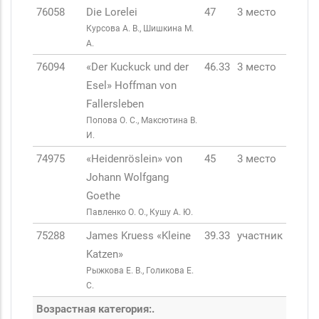
76058
Die Lorelei
47
3 место
Курсова А. В., Шишкина М.
А.
76094
«Der Kuckuck und der
46.33
3 место
Esel» Hoffman von
Fallersleben
Попова О. С., Максютина В.
И.
74975
«Heidenröslein» von
45
3 место
Johann Wolfgang
Goethe
Павленко О. О., Кушу А. Ю.
75288
James Kruess «Kleine
39.33
участник
Katzen»
Рыжкова Е. В., Голикова Е.
С.
Возрастная категория:.