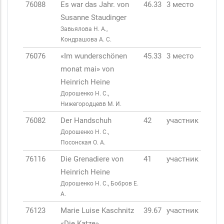
76088
Es war das Jahr. von
46.33
3 место
Susanne Staudinger
Завьялова Н. А.,
Кондрашова А. С.
76076
«Im wunderschönen
45.33
3 место
monat mai» von
Heinrich Heine
Дорошенко Н. С.,
Нижегородцевв М. И.
76082
Der Handschuh
42
участник
Дорошенко Н. С.,
Посонская О. А.
76116
Die Grenadiere von
41
участник
Heinrich Heine
Дорошенко Н. С., Бобров Е.
А.
76123
Marie Luise Kaschnitz
39.67
участник
«Die Katze»