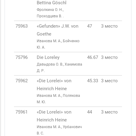
Bettina Göschl
Фролкина О. Н.,
Проходцева В. .
75963
«Gefunden» J.W. von
47
3 место
Goethe
Иванова М. А., Бойченко
Ю. А.
75796
Die Loreley
46.67
3 место
Давыдова О. В., Хакимова
Д. Р.
75962
«Die Lorelei» von
45.33
3 место
Heinrich Heine
Иванова М. А., Полякова
М. Ю.
75961
«Die Lorelei» von
44
3 место
Heinrich Heine
Иванова М. А., Урбанович
В. С.