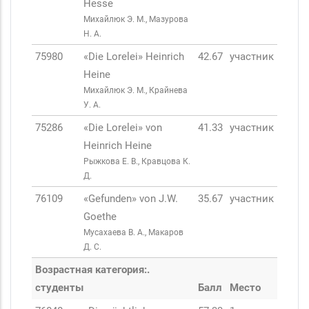
Hesse
Михайлюк Э. М., Мазурова
Н. А.
75980
«Die Lorelei» Heinrich
42.67
участник
Heine
Михайлюк Э. М., Крайнева
У. А.
75286
«Die Lorelei» von
41.33
участник
Heinrich Heine
Рыжкова Е. В., Кравцова К.
Д.
76109
«Gefunden» von J.W.
35.67
участник
Goethe
Мусахаева В. А., Макаров
Д. С.
Возрастная категория:.
студенты
Балл
Место