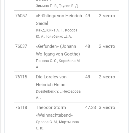
Зимина П. В., Трусов В. Д.
76057
«Frühling» von Heinrich
49
2 место
Seidel
Кандыбина А. Г., Косова
Ю. А., Голубенко Д. А.
76037
«Gefunden» (Johann
48
2 место
Wolfgang von Goethe)
Попова О. С., Коробова М.
А.
76115
Die Loreley von
48
2 место
Heinrich Heine
Duesterbeck Y. ., Некрасова
А. .
76118
Theodor Storm
47.33
3 место
«Weihnachtabend»
Орлова С. М., Мартынова
О. Ю.