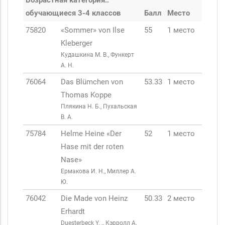
Возрастная категория:.
обучающиеся 3-4 классов
Балл
Место
75820
«Sommer» von Ilse
55
1 место
Kleberger
Кудашкина М. В., Функерт
А. Н.
76064
Das Blümchen von
53.33
1 место
Thomas Koppe
Плякина Н. Б., Пухальская
В. А.
75784
Helme Heine «Der
52
1 место
Hase mit der roten
Nase»
Ермакова И. Н., Миллер А.
Ю.
76042
Die Made von Heinz
50.33
2 место
Erhardt
Duesterbeck Y. ., Кэрролл А.