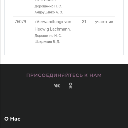
Дорошенко Н. С.,
Андрущенко А. О.
76079
«Verwandlung» von
31
участник
Hedwig Lachmann.
Дорошенко Н. С.,
Шадамкин В. Д.
ПРИСОЕДИНЯЙТЕСЬ К НАМ
О Нас