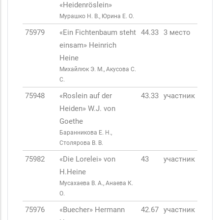
«Heidenröslein»
Мурашко Н. В., Юрина Е. О.
75979
«Ein Fichtenbaum steht
44.33
3 место
einsam» Heinrich
Heine
Михайлюк Э. М., Акусова С.
С.
75948
«Roslein auf der
43.33
участник
Heiden» W.J. von
Goethe
Баранникова Е. Н.,
Столярова В. В.
75982
«Die Lorelei» von
43
участник
H.Heine
Мусахаева В. А., Анаева К.
О.
75976
«Buecher» Hermann
42.67
участник