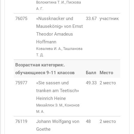
Волокитина Т. И., Пискова
А. Г.
76075
«Nussknacker und
33.67
участник
Mausekönig» von Ernst
Theodor Amadeus
Hoffmann
Ковалева И. А., Ташланова
Т. Д.
Возрастная категория:.
обучающиеся 9-11 классов
Балл
Место
75977
«Sie sassen und
49.33
2 место
tranken am Teetisch»
Heinrich Heine
Михайлюк Э. М., Кононов
М. А.
76119
Johann Wolfgang von
48
2 место
Goethe