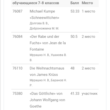
обучающиеся 7-8 классов
Балл
Место
76087
Michael Kumpe
53.33
1 место
«Schneewittchen»
Долгова В. В.,
Доброножкина М. М.
76084
«Der Rabe und der
50.5
2 место
Fuchs» von Jean de la
Fontaine
Мурашко Н. В., Ушакова В.
В.
76110
Die Weihnachtsmaus
48
2 место
von James Krüss
Мурашко Н. В., Баранов Н.
Р.
75380
«Das Göttliche» von
41.33
участник
Johann Wolfgang von
Goethe