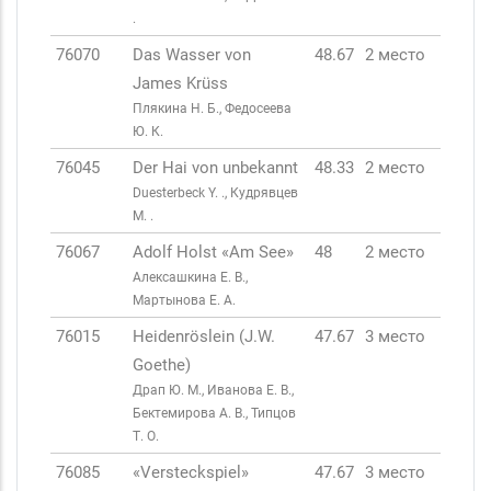
.
76070
Das Wasser von
48.67
2 место
James Krüss
Плякина Н. Б., Федосеева
Ю. К.
76045
Der Hai von unbekannt
48.33
2 место
Duesterbeck Y. ., Кудрявцев
М. .
76067
Adolf Holst «Am See»
48
2 место
Алексашкина Е. В.,
Мартынова Е. А.
76015
Heidenröslein (J.W.
47.67
3 место
Goethe)
Драп Ю. М., Иванова Е. В.,
Бектемирова А. В., Типцов
Т. О.
76085
«Versteckspiel»
47.67
3 место